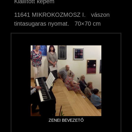
Kiállított képem
11641 MIKROKOZMOSZ I. vászon
tintasugaras nyomat. 70×70 cm
ZENEI BEVEZETŐ