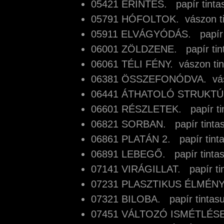
05421 ÉRINTÉS. papír tin
05791 HÓFOLTOK. vászon t
05911 ELVÁGYÓDÁS. papír
06001 ZÖLDZENE. papír ti
06061 TÉLI FÉNY. vászon t
06381 ÖSSZEFONÓDVA. vás
06441 ÁTHATOLÓ STRUKTÚR
06601 RÉSZLETEK. papír t
06821 SORBAN. papír tinta
06861 PLATÁN 2. papír tin
06891 LEBEGŐ. papír tint
07141 VIRÁGILLAT. papír t
07231 PLASZTIKUS ÉLMÉNY
07321 BILOBA. papír tinta
07451 VÁLTOZÓ ISMÉTLÉS